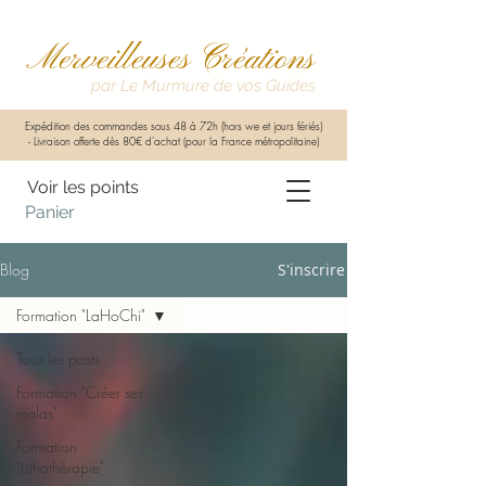
Merveilleuses Créations
par Le Murmure de vos Guides
Expédition des commandes sous 48 à 72h (hors we et jours fériés)
-
Livraison offerte dès 80€ d'achat (pour la France métropolitaine)
Voir les points
Panier
Blog
S'inscrire
Formation "LaHoChi"
Tous les posts
Formation "Créer ses
malas"
Formation
"Lithothérapie"