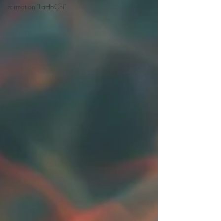
Formation "LaHoChi"