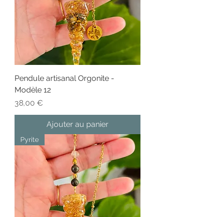
Pendule artisanal Orgonite -
Modèle 12
Prix
38,00 €
Ajouter au panier
Pyrite