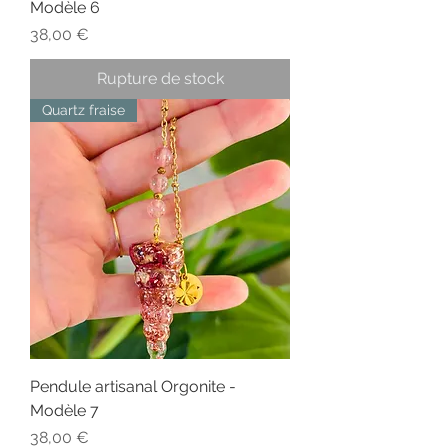
Modèle 6
Prix
38,00 €
Rupture de stock
Quartz fraise
Pendule artisanal Orgonite -
Modèle 7
Prix
38,00 €