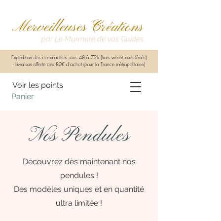
Merveilleuses Créations
par Le Murmure de vos Guides
Expédition des commandes sous 48 à 72h (hors we et jours fériés)
-
Livraison offerte dès 80€ d'achat (pour la France métropolitaine)
Voir les points
Panier
Nos Pendules
Découvrez dès maintenant nos
pendules !
Des modèles uniques et en quantité
ultra limitée !