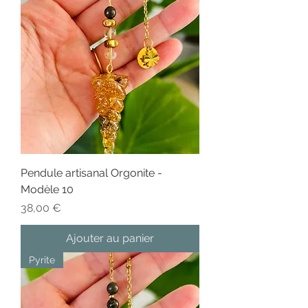
Pendule artisanal Orgonite -
Modèle 10
Prix
38,00 €
Ajouter au panier
Pyrite