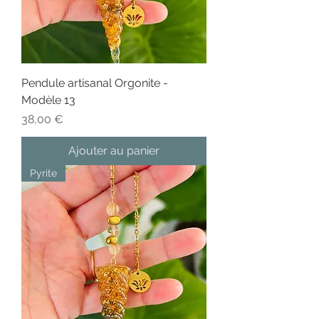
Pendule artisanal Orgonite -
Modèle 13
Prix
38,00 €
Ajouter au panier
Pyrite