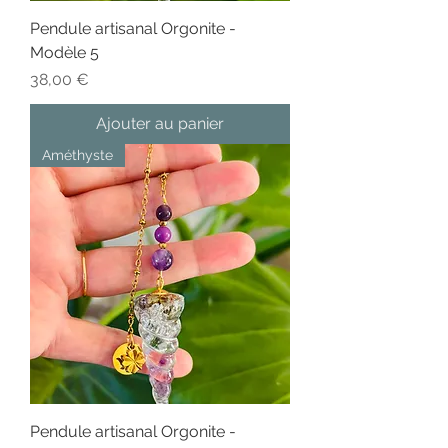
Pendule artisanal Orgonite -
Modèle 5
Prix
38,00 €
Ajouter au panier
Améthyste
Pendule artisanal Orgonite -