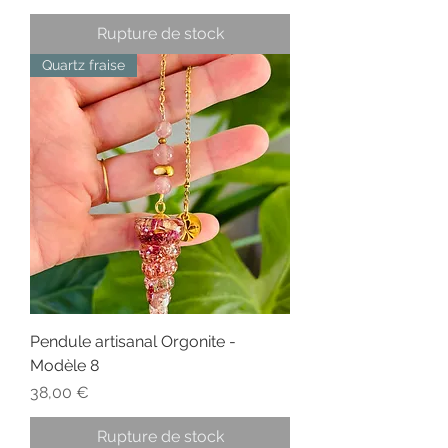
Rupture de stock
Quartz fraise
Pendule artisanal Orgonite -
Modèle 8
Prix
38,00 €
Rupture de stock