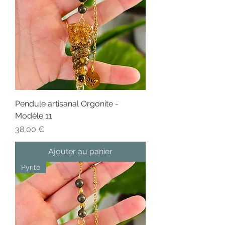
Pendule artisanal Orgonite -
Modèle 11
Prix
38,00 €
Ajouter au panier
Pyrite