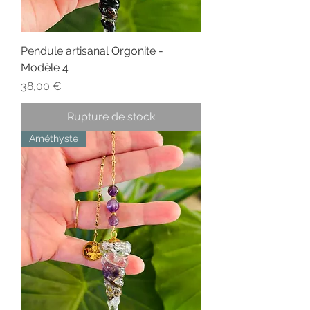
Pendule artisanal Orgonite -
Modèle 4
Prix
38,00 €
Rupture de stock
Améthyste