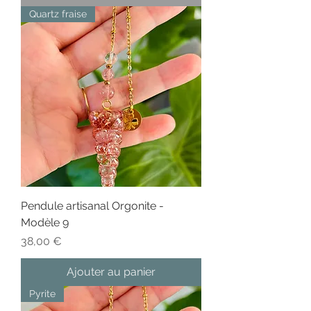
Quartz fraise
Pendule artisanal Orgonite -
Modèle 9
Prix
38,00 €
Ajouter au panier
Pyrite