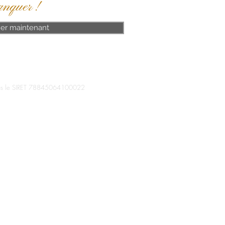
anquer !
er maintenant
 le SIRET 78845064100022