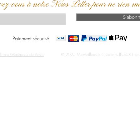
vez-vous à notre News Letter pour ne rien m
S`abonn
Paiement sécurisé
itions Générales de Vente
© 2025 Merveilleuses Créations INSCRIT sous