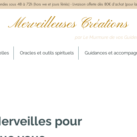
des sous 48 à 72h (hors we et jours fériés) -
Livraison offerte dès 80€ d'achat (pour la
Merveilleuses Créations
par Le Murmure de vos Guide
elles
Oracles et outils spirituels
Guidances et accompa
erveilles pour