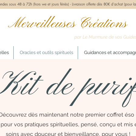
des sous 48 à 72h (hors we et jours fériés) -
Livraison offerte dès 80€ d'achat (pour la
Merveilleuses Créations
par Le Murmure de vos Guide
elles
Oracles et outils spirituels
Guidances et accompa
Kit de purif
Découvrez dès maintenant notre premier coffret éso 
é pour vos pratiques spirituelles, pensé, conçu et mi
soins avec douceur et bienveillance, pour vous !