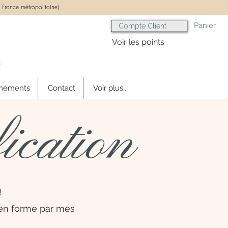
 France métropolitaine)
Panier
Compte Client
Voir les points
s
gnements
Contact
Voir plus...
ication
!
s en forme par mes