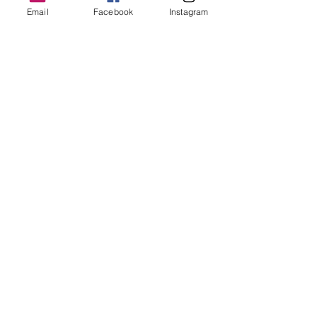
Email
Facebook
Instagram
Pack 3 bougies
Mantra - Au choix
Rupture de stock
Inscrivez-vous à notre News Letter
pour ne rien manquer !
S`abonner maintenant
Paiement
sécurisé