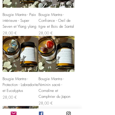
Bougie Mantra - Paix
Bougie Mantra -
intérieure - Super
Confiance - Oeil de
Seven et Ylang ylang
tigre et Bois de Santal
Prix
Prix
28,00 €
28,00 €
Bougie Mantra -
Bougie Mantra -
Protection - Labradorite
Féminin sacré -
et Eucalyptus
Cornaline et
Camphrier du Japon
Prix
28,00 €
Prix
28,00 €