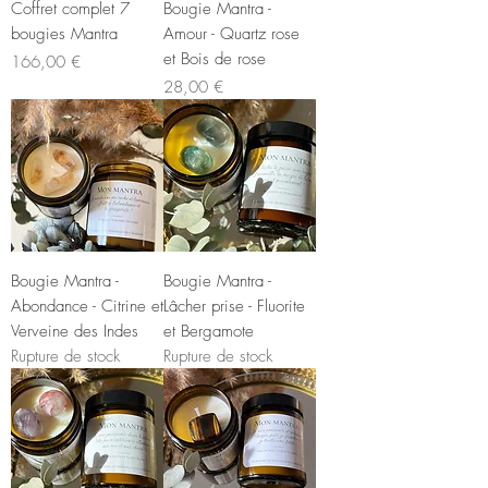
Coffret complet 7
Bougie Mantra -
bougies Mantra
Amour - Quartz rose
et Bois de rose
Prix
166,00 €
Prix
28,00 €
Bougie Mantra -
Bougie Mantra -
Abondance - Citrine et
Lâcher prise - Fluorite
Verveine des Indes
et Bergamote
Rupture de stock
Rupture de stock