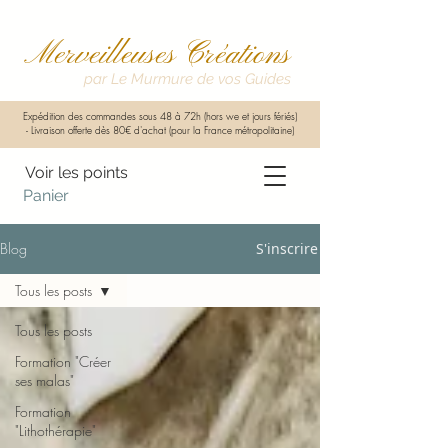
Merveilleuses Créations
par Le Murmure de vos Guides
Expédition des commandes sous 48 à 72h (hors we et jours fériés)
-
Livraison offerte dès 80€ d'achat (pour la France métropolitaine)
Voir les points
Panier
Blog
S'inscrire
Tous les posts
Tous les posts
Formation "Créer
ses malas"
Formation
"Lithothérapie"