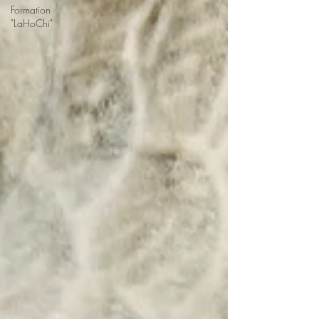
Formation
"LaHoChi"