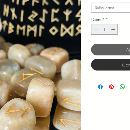
Sélectionner
Quantité
*
Aj
Com