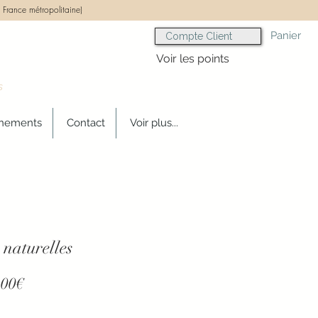
 France métropolitaine)
Panier
Compte Client
Voir les points
s
gnements
Contact
Voir plus...
 naturelles
Prix
,00€
promotionnel