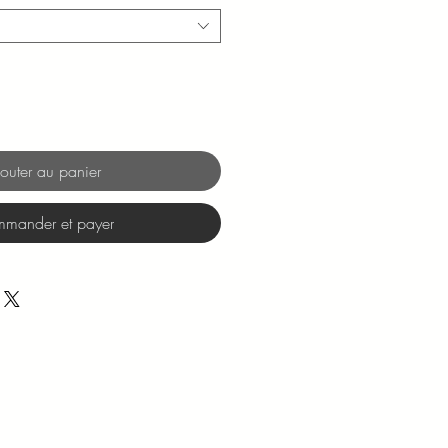
outer au panier
mander et payer