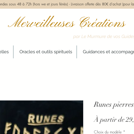
des sous 48 à 72h (hors we et jours fériés) -
Livraison offerte dès 80€ d'achat (pour la
Merveilleuses Créations
par Le Murmure de vos Guide
elles
Oracles et outils spirituels
Guidances et accompa
Runes pierres
À partir de
29
Choix du modèle
*