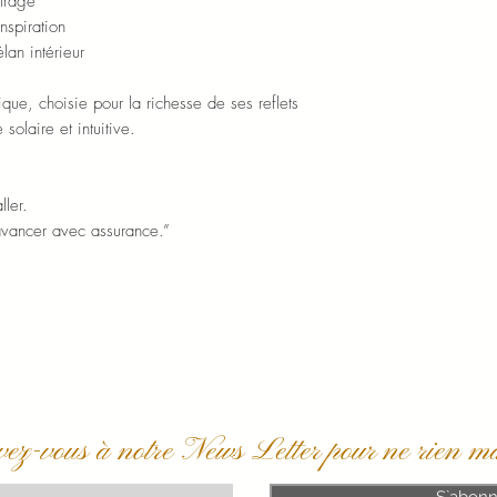
ntrage
nspiration
élan intérieur
ue, choisie pour la richesse de ses reflets
solaire et intuitive.
ller.
 avancer avec assurance.”
vez-vous à notre News Letter pour ne rien m