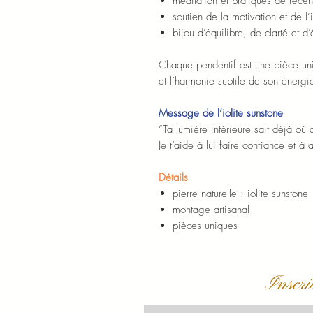
méditation et pratiques de rece
soutien de la motivation et de l’i
bijou d’équilibre, de clarté et d’
Chaque pendentif est une pièce uniq
et l’harmonie subtile de son énergie 
Message de l’iolite sunstone
“Ta lumière intérieure sait déjà où a
Je t’aide à lui faire confiance et à
Détails
pierre naturelle : iolite sunstone
montage artisanal
pièces uniques
Inscri