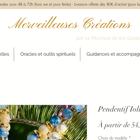
des sous 48 à 72h (hors we et jours fériés) -
Livraison offerte dès 80€ d'achat (pour la
Merveilleuses Créations
par Le Murmure de vos Guide
elles
Oracles et outils spirituels
Guidances et accompa
Pendentif Iol
À partir de
54
Choix du modèle
*