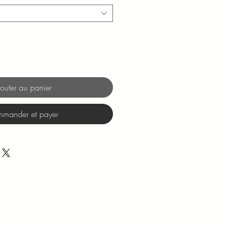
outer au panier
mander et payer