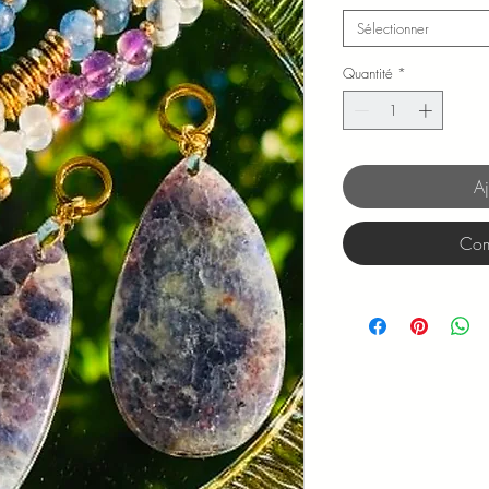
Sélectionner
Quantité
*
Aj
Com