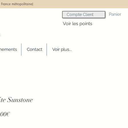
 France métropolitaine)
Panier
Compte Client
Voir les points
s
gnements
Contact
Voir plus...
ite Sunstone
Prix
,00€
promotionnel