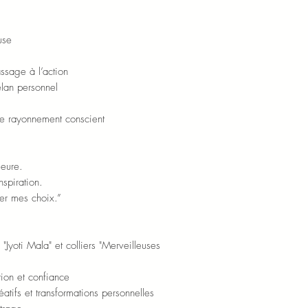
use
assage à l’action
’élan personnel
 de rayonnement conscient
ieure.
nspiration.
der mes choix.”
Jyoti Mala" et colliers "Merveilleuses
ition et confiance
tifs et transformations personnelles