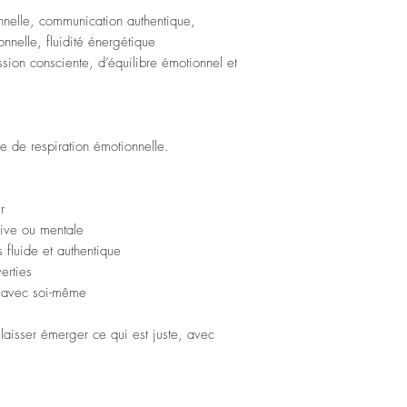
nelle, communication authentique,
onnelle, fluidité énergétique
sion consciente, d’équilibre émotionnel et
 de respiration émotionnelle.
r
tive ou mentale
 fluide et authentique
erties
n avec soi-même
à laisser émerger ce qui est juste, avec