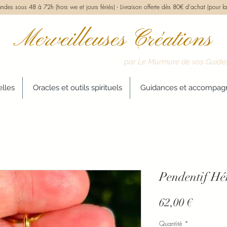
des sous 48 à 72h (hors we et jours fériés) -
Livraison offerte dès 80€ d'achat (pour la
Merveilleuses Créations
par Le Murmure de vos Guide
elles
Oracles et outils spirituels
Guidances et accompa
Pendentif H
Prix
62,00 €
Quantité
*