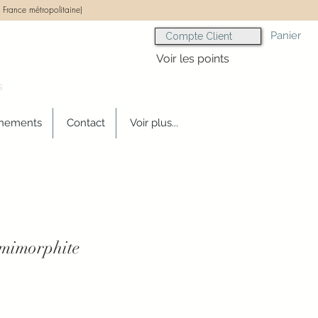
 France métropolitaine)
Panier
Compte Client
Voir les points
s
gnements
Contact
Voir plus...
émimorphite