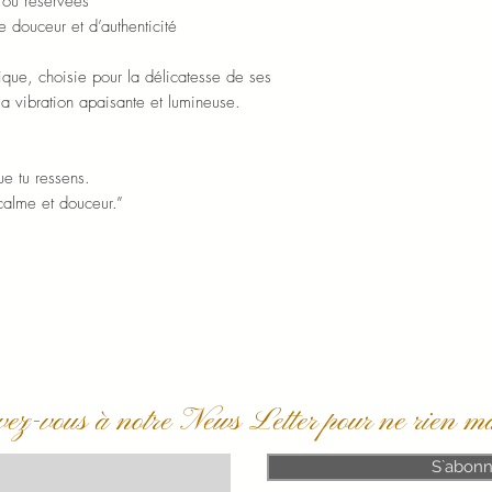
 ou réservées
e douceur et d’authenticité
que, choisie pour la délicatesse de ses
sa vibration apaisante et lumineuse.
ue tu ressens.
 calme et douceur.”
vez-vous à notre News Letter pour ne rien m
S`abonn