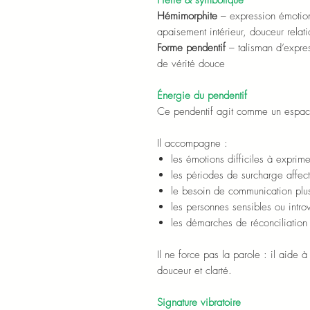
Pierre & symbolique
Hémimorphite
– expression émotion
apaisement intérieur, douceur relati
Forme pendentif
– talisman d’expres
de vérité douce
Énergie du pendentif
Ce pendentif agit comme un espace
Il accompagne :
les émotions difficiles à exprime
les périodes de surcharge affec
le besoin de communication plus
les personnes sensibles ou introv
les démarches de réconciliatio
Il ne force pas la parole : il aide 
douceur et clarté.
Signature vibratoire