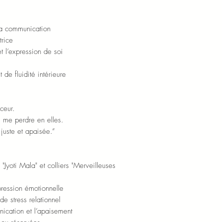
 la communication
trice
t l’expression de soi
 de fluidité intérieure
ceur.
s me perdre en elles.
juste et apaisée.”
Jyoti Mala" et colliers "Merveilleuses
xpression émotionnelle
 stress relationnel
nication et l’apaisement