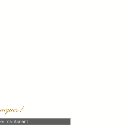
anquer !
er maintenant