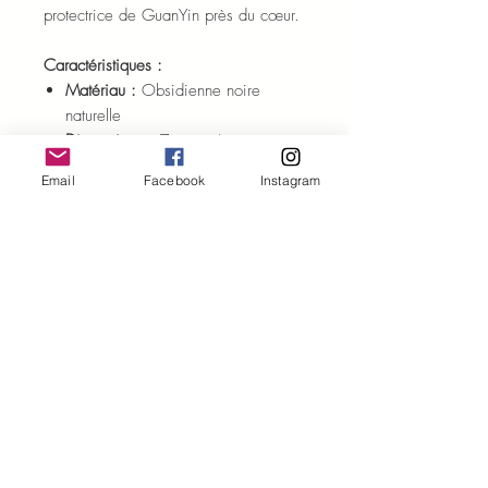
protectrice de GuanYin près du cœur.
Caractéristiques :
Matériau :
Obsidienne noire
naturelle
Dimensions :
7 cm x 4 cm
Finition :
Polie et lisse
Email
Facebook
Instagram
Conseil d’usage :
Rechargez-le sous l’eau claire ou à la
lumière de la lune. Pendant vos
méditations, tenez-le dans la main ou
placez-le sur votre chakra du cœur
pour amplifier la compassion et la
sérénité intérieure.
ENTRETIEN ET PURIFICATION
Quelques conseils
pour profiter des