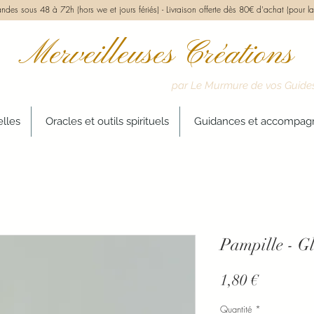
des sous 48 à 72h (hors we et jours fériés) -
Livraison offerte dès 80€ d'achat (pour la
Merveilleuses Créations
par Le Murmure de vos Guide
elles
Oracles et outils spirituels
Guidances et accompa
Pampille - Gl
Prix
1,80 €
Quantité
*