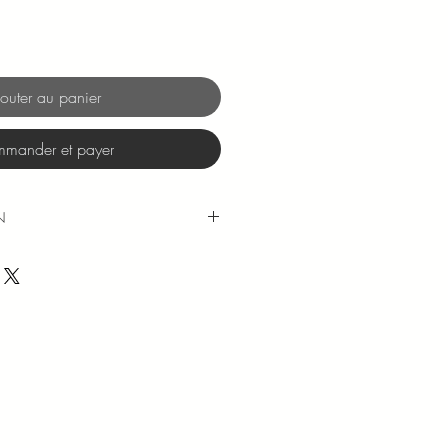
outer au panier
mander et payer
N
 réalisées sous 48 à 72h (hors we
ous est communiqué par mail au
ion.
ttre suivie sont offerts pour toute
 60€ (pour la France
rse et les Dom Tom).
a rubrique "A propos"