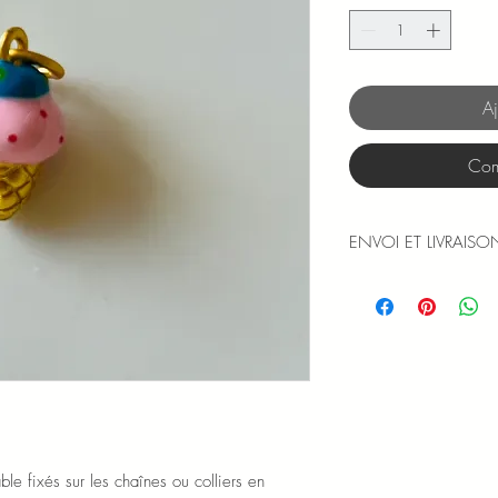
Aj
Com
ENVOI ET LIVRAISO
Les expéditions sont
et jours fériés).
Le numéro de suivi v
moment de l'expédit
Les frais d'envoi en le
commande de plus de
métropolitaine, la Co
Infos et détail dans l
le fixés sur les chaînes ou colliers en