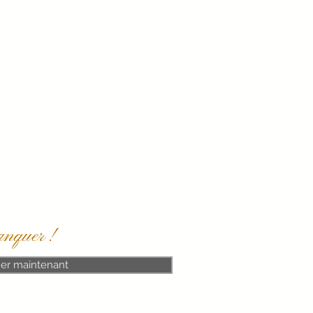
anquer !
er maintenant