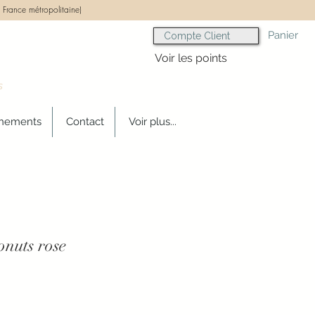
 France métropolitaine)
Panier
Compte Client
Voir les points
s
gnements
Contact
Voir plus...
onuts rose