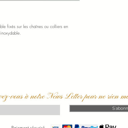
le fixés sur les chaînes ou colliers en
 inoxydable.
vez-vous à notre News Letter pour ne rien m
S`abonn
Paiement sécurisé