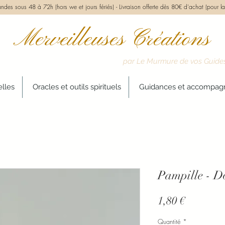
des sous 48 à 72h (hors we et jours fériés) -
Livraison offerte dès 80€ d'achat (pour la
Merveilleuses Créations
par Le Murmure de vos Guide
elles
Oracles et outils spirituels
Guidances et accompa
Pampille - D
Prix
1,80 €
Quantité
*