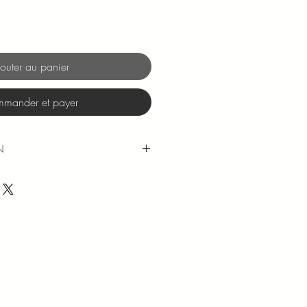
outer au panier
mander et payer
N
 réalisées sous 48 à 72h (hors we
ous est communiqué par mail au
ion.
ttre suivie sont offerts pour toute
 60€ (pour la France
rse et les Dom Tom).
a rubrique "A propos"