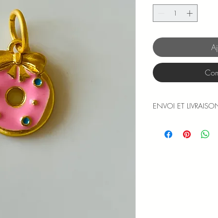
Aj
Com
ENVOI ET LIVRAISO
Les expéditions sont
et jours fériés).
Le numéro de suivi v
moment de l'expédit
Les frais d'envoi en le
commande de plus de
métropolitaine, la Co
Infos et détail dans l