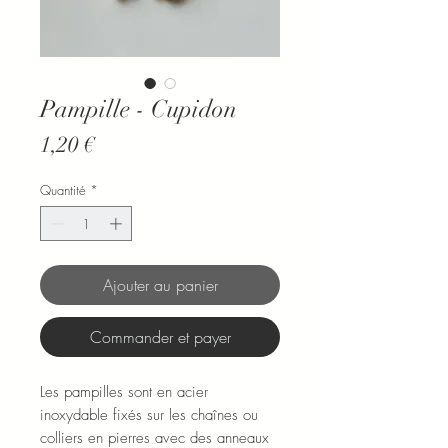
Pampille - Cupidon
Prix
1,20 €
Quantité
*
Ajouter au panier
Commander et payer
Les pampilles sont en acier
inoxydable fixés sur les chaînes ou
colliers en pierres avec des anneaux