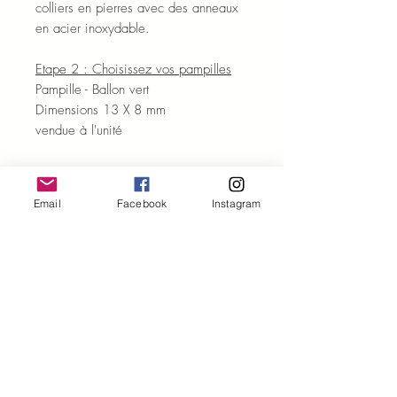
colliers en pierres avec des anneaux
en acier inoxydable.
Etape 2 : Choisissez vos pampilles
Pampille - Ballon vert
Dimensions 13 X 8 mm
vendue à l'unité
ENVOI ET LIVRAISON
Email
Facebook
Instagram
Les expéditions sont réalisées sous 48
à 72h (hors we et jours fériés).
Le numéro de suivi vous est
communiqué par mail au moment de
Inscrivez-vous à notre News Letter
l'expédition.
pour ne rien manquer !
Les frais d'envoi en lettre suivie sont
offerts pour toute commande de plus
de 60€ (pour la France
métropolitaine, la Corse et les Dom