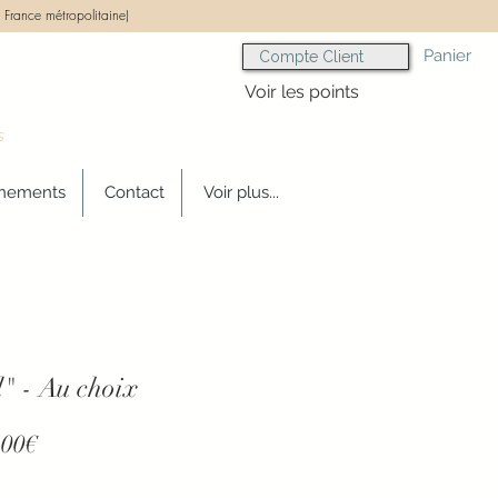
 France métropolitaine)
Panier
Compte Client
Voir les points
s
gnements
Contact
Voir plus...
l" - Au choix
Prix
,00€
promotionnel