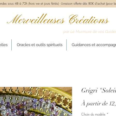
des sous 48 à 72h (hors we et jours fériés) -
Livraison offerte dès 80€ d'achat (pour la
Merveilleuses Créations
par Le Murmure de vos Guide
elles
Oracles et outils spirituels
Guidances et accompa
Grigri "Solei
À partir de
12
Choix du modèle
*