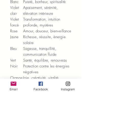
Blanc
Pureté, bonheur, spiritualité
Violet
Apaisement, sérénité,
clair
élévation intérieure
Violet
Transformation, intuition
foncé
profonde, mystères
Rose
Amour, douceur, bienveillance
Jaune
Richesse, réussite, énergie
solaire
Bleu
Sagesse, tranquillité,
communication fluide
Vert
Santé, équilibre, renouveau
Noir
Protection contre les énergies
négatives
Orange
Joie, créativité, vitalité
Rouge
Passion, courage, force vitale
Email
Facebook
Instagram
Ils s'adaptent sur nos gammes de
bracelets personnalisables (hors
Jeanne) et à l'ensemble de
notre gamme de colliers !