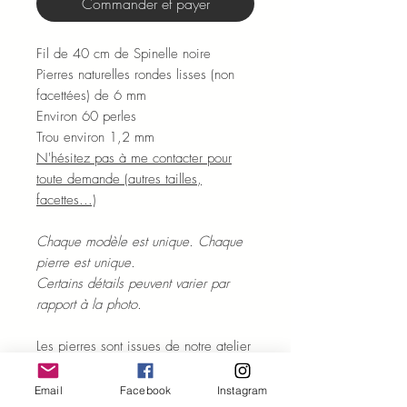
Commander et payer
Fil de 40 cm de Spinelle noire
Pierres naturelles rondes lisses (non
facettées) de 6 mm
Environ 60 perles
Trou environ 1,2 mm
N'hésitez pas à me contacter pour
toute demande (autres tailles,
facettes...)
Chaque modèle est unique. Chaque
pierre est unique.
Certains détails peuvent varier par
rapport à la photo.
Les pierres sont issues de notre atelier
basé à Jaïpur en Inde.
Délai d'expédition sous 10 jours
Email
Facebook
Instagram