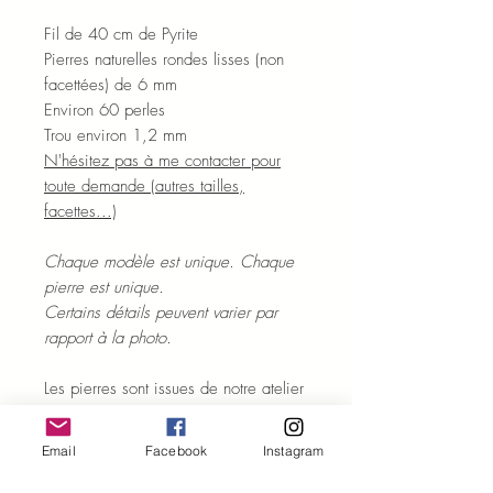
Fil de 40 cm de Pyrite
Pierres naturelles rondes lisses (non
facettées) de 6 mm
Environ 60 perles
Trou environ 1,2 mm
N'hésitez pas à me contacter pour
toute demande (autres tailles,
facettes...)
Chaque modèle est unique. Chaque
pierre est unique.
Certains détails peuvent varier par
rapport à la photo.
Les pierres sont issues de notre atelier
basé à Jaïpur en Inde.
Délai d'expédition sous 10 jours
Email
Facebook
Instagram
environ.