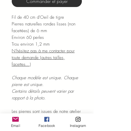
Commander et payer
Fil de 40 cm d'Oeil de tigre
Pierres naturelles rondes lisses (non
facettées) de 6 mm
Environ 60 perles
Trou environ 1,2 mm
N'hésitez pas à me contacter pour
toute demande (autres tailles,
facettes...)
Chaque modèle est unique. Chaque
pierre est unique.
Certains détails peuvent varier par
rapport à la photo.
Les pierres sont issues de notre atelier
basé à Jaïpur en Inde.
Délai d'expédition sous 10 jours
Email
Facebook
Instagram