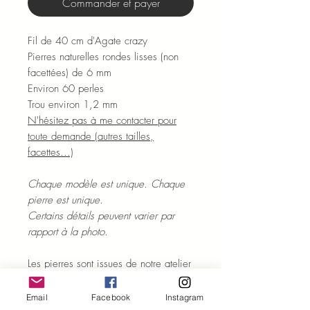
Commander et payer
Fil de 40 cm d'Agate crazy
Pierres naturelles rondes lisses (non
facettées) de 6 mm
Environ 60 perles
Trou environ 1,2 mm
N'hésitez pas à me contacter pour
toute demande (autres tailles,
facettes...)
Chaque modèle est unique. Chaque
pierre est unique.
Certains détails peuvent varier par
rapport à la photo.
Les pierres sont issues de notre atelier
basé à Jaïpur en Inde.
Délai d'expédition sous 10 jours
Email
Facebook
Instagram