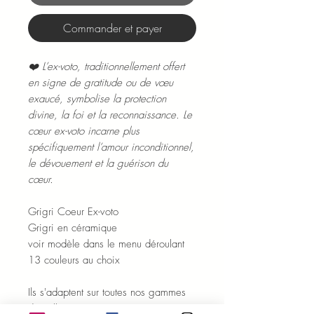
Commander et payer
❤️ L’ex-voto, traditionnellement offert
en signe de gratitude ou de vœu
exaucé, symbolise la protection
divine, la foi et la reconnaissance. Le
cœur ex-voto incarne plus
spécifiquement l’amour inconditionnel,
le dévouement et la guérison du
cœur.
Grigri Coeur Ex-voto
Grigri en céramique
voir modèle dans le menu déroulant
13 couleurs au choix
Ils s'adaptent sur toutes nos gammes
de colliers !