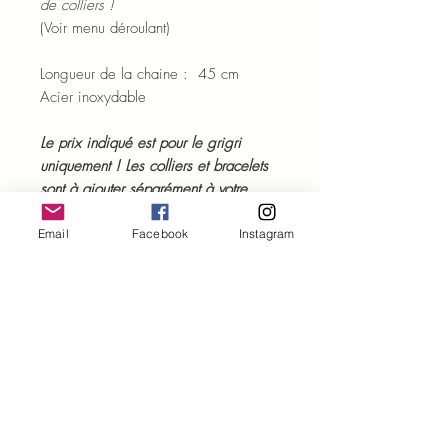
de colliers !
(Voir menu déroulant)
Longueur de la chaine : 45 cm
Acier inoxydable
Le prix indiqué est pour le grigri
uniquement ! Les colliers et bracelets
sont à ajouter séparément à votre
commande !
Email
Facebook
Instagram
Chaque modèle est unique.
Certains détails peuvent varier par
rapport à la photo.
ENTRETIEN ET PURIFICATION
Quelques conseils
pour profiter des
ENVOI ET LIVRAISON
bienfaits des pierres naturelles et
prendre soin de votre bijou en pierres