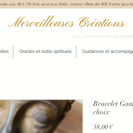
des sous 48 à 72h (hors we et jours fériés) -
Livraison offerte dès 80€ d'achat (pour la
Merveilleuses Créations
par Le Murmure de vos Guide
elles
Oracles et outils spirituels
Guidances et accompa
Bracelet Gam
choix
Prix
38,00 €