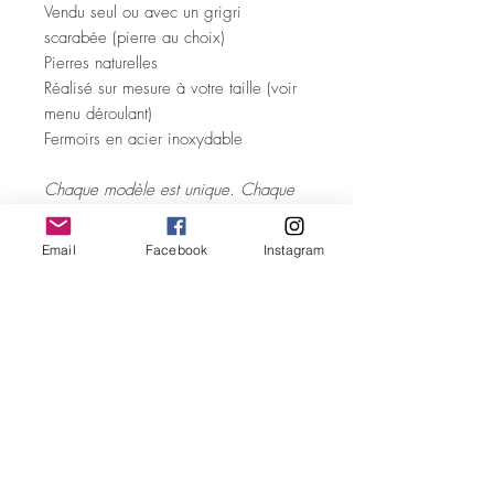
Vendu seul ou avec un grigri
scarabée (pierre au choix)
Pierres naturelles
Réalisé sur mesure à votre taille (voir
menu déroulant)
Fermoirs en acier inoxydable
Chaque modèle est unique. Chaque
pierre est unique.
Certains détails peuvent varier par
Email
Facebook
Instagram
rapport à la photo.
ENTRETIEN ET PURIFICATION
Quelques conseils
pour profiter des
ENVOI ET LIVRAISON
bienfaits des pierres naturelles et
prendre soin de votre bijou en pierres
Les expéditions sont réalisées sous 48
naturelles :
VERTUS DES PIERRES
à 72h (hors we et jours fériés).
- Purifiez, si vous le souhaitez, chaque
Le numéro de suivi vous est
Le Quartz fraise soulage les coeurs