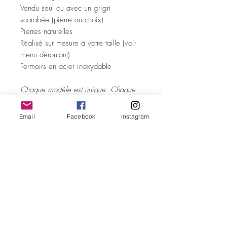
Vendu seul ou avec un grigri
scarabée (pierre au choix)
Pierres naturelles
Réalisé sur mesure à votre taille (voir
menu déroulant)
Fermoirs en acier inoxydable
Chaque modèle est unique. Chaque
pierre est unique.
Certains détails peuvent varier par
Email
Facebook
Instagram
rapport à la photo.
ENTRETIEN ET PURIFICATION
Quelques conseils
pour profiter des
ENVOI ET LIVRAISON
bienfaits des pierres naturelles et
prendre soin de votre bijou en pierres
Les expéditions sont réalisées sous 48
naturelles :
VERTUS DES PIERRES
à 72h (hors we et jours fériés).
- Purifiez, si vous le souhaitez, chaque
Le numéro de suivi vous est