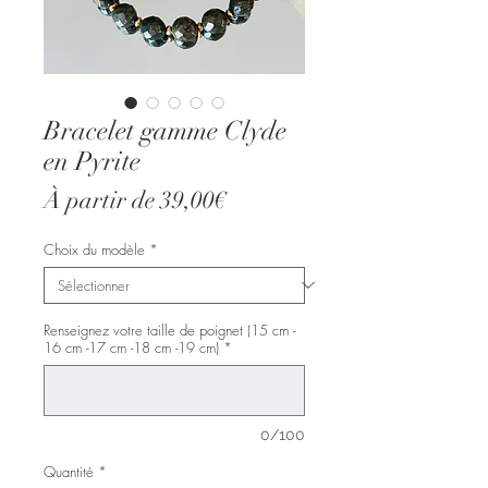
Bracelet gamme Clyde
en Pyrite
Prix
À partir de
39,00€
promotionnel
Choix du modèle
*
Renseignez votre taille de poignet (15 cm -
16 cm -17 cm -18 cm -19 cm)
*
0/100
Quantité
*