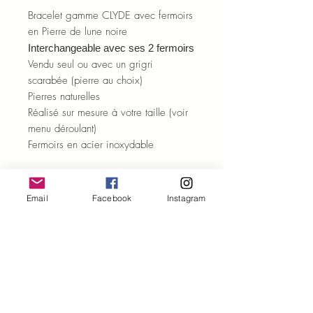
Bracelet gamme CLYDE avec fermoirs
en Pierre de lune noire
Interchangeable avec ses 2 fermoirs
Vendu seul ou avec un grigri
scarabée (pierre au choix)
Pierres naturelles
Réalisé sur mesure à votre taille (voir
menu déroulant)
Fermoirs en acier inoxydable
Chaque modèle est unique. Chaque
pierre est unique.
Email
Facebook
Instagram
Certains détails peuvent varier par
rapport à la photo.
ENTRETIEN ET PURIFICATION
Quelques conseils
pour profiter des
ENVOI ET LIVRAISON
bienfaits des pierres naturelles et