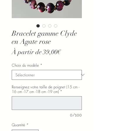
Bracelet gamme Clyde
en Agate rose
Prix
À partir de
39,00€
promotionnel
Choix du modèle
*
Renseignez votre taille de poignet (15 cm -
16 cm -17 cm -18 cm -19 cm)
*
0/100
Quantité
*