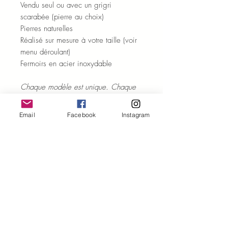
Vendu seul ou avec un grigri
scarabée (pierre au choix)
Pierres naturelles
Réalisé sur mesure à votre taille (voir
menu déroulant)
Fermoirs en acier inoxydable
Chaque modèle est unique. Chaque
pierre est unique.
Certains détails peuvent varier par
Email
Facebook
Instagram
rapport à la photo.
ENTRETIEN ET PURIFICATION
Quelques conseils
pour profiter des
ENVOI ET LIVRAISON
bienfaits des pierres naturelles et
prendre soin de votre bijou en pierres
Les expéditions sont réalisées sous 48
naturelles :
VERTUS DES PIERRES
à 72h (hors we et jours fériés).
- Purifiez, si vous le souhaitez, chaque
Le numéro de suivi vous est
Comme toutes les Agate, c'est une