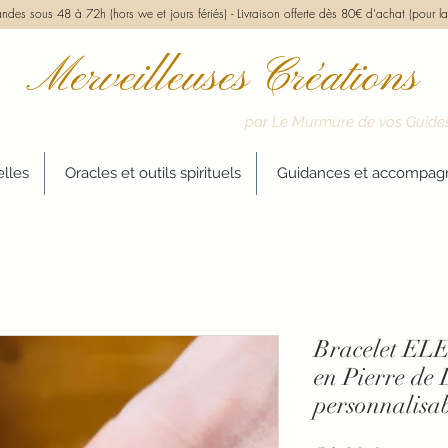
des sous 48 à 72h (hors we et jours fériés) -
Livraison offerte dès 80€ d'achat (pour la
Merveilleuses Créations
par Le Murmure de vos Guide
elles
Oracles et outils spirituels
Guidances et accompa
Bracelet EL
en Pierre de
personnalisa