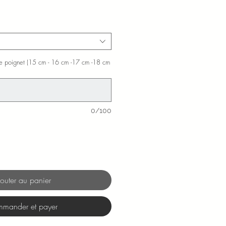
 de poignet (15 cm - 16 cm -17 cm -18 cm
0/100
outer au panier
mander et payer