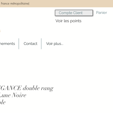
 France métropolitaine)
Panier
Compte Client
Voir les points
s
gnements
Contact
Voir plus...
EGANCE double rang
 Lune Noire
ble