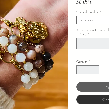
Prix
56,00 €
Choix du modèle
*
Sélectionner
Renseignez votre taille
-19 cm)
*
Quantité
*
Aj
Com