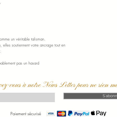
é
omme un véritable talisman.
 elles soutiennent votre ancrage tout en
.
robablement pas un hasard
vez-vous à notre News Letter pour ne rien m
S`abonn
Paiement sécurisé