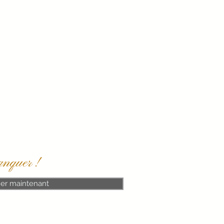
anquer !
er maintenant