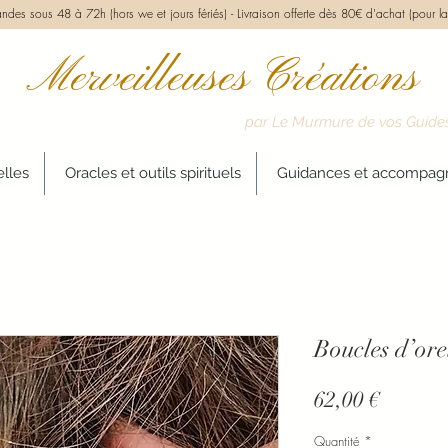
des sous 48 à 72h (hors we et jours fériés) -
Livraison offerte dès 80€ d'achat (pour la
Merveilleuses Créations
par Le Murmure de vos Guide
elles
Oracles et outils spirituels
Guidances et accompa
Boucles d’orei
Prix
62,00 €
Quantité
*