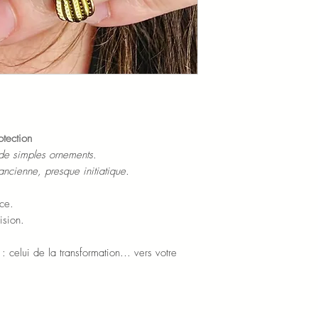
Douce protection, elle
les périodes de transi
otection
 de simples ornements.
ancienne, presque initiatique.
ce.
ision.
: celui de la transformation… vers votre