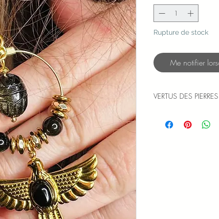
Rupture de stock
Me notifier lors
VERTUS DES PIERRES
Obsidienne dorée
Pierre de vérité et de
ce qui doit être vu et
Elle accompagne les t
force et lucidité.
Hématite dorée
Ancrage, stabilité, str
Elle aide à rester al
énergie.
Agate noire (cabocho