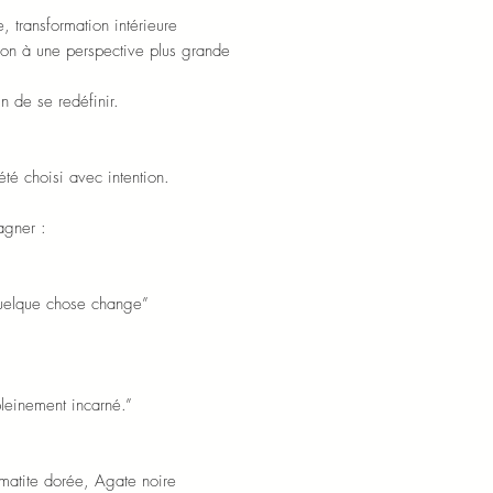
, transformation intérieure
ion à une perspective plus grande
in de se redéfinir.
é choisi avec intention.
agner :
quelque chose change”
pleinement incarné.”
matite dorée, Agate noire