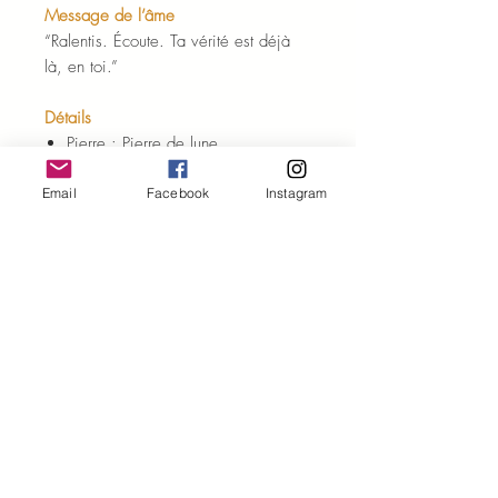
Message de l’âme
“Ralentis. Écoute. Ta vérité est déjà
là, en toi.”
Détails
Pierre : Pierre de lune
Autres éléments : Hématite dorée
Finitions : Acier inoxydable doré
Email
Facebook
Instagram
Création artisanale
Pièce unique
Conseils
Portez ces boucles dans les moments
où vous ressentez le besoin de vous
recentrer,
ou simplement comme un rappel de
suivre votre intuition.
Si elles vous attirent… c’est qu’elles