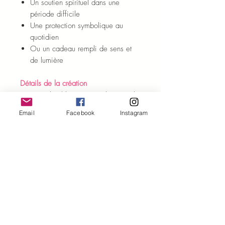
Un soutien spirituel dans une
période difficile
Une protection symbolique au
quotidien
Ou un cadeau rempli de sens et
de lumière
Détails de la création
Porte-clé / bijou spirituel artisanal
Assemblage fait main avec soin
Email
Facebook
Instagram
Pierres naturelles : quartz rose &
cristal de roche
Éléments religieux en métal et
nacre
Pièce unique ou petite série selon
création
Léger et facile à transporter
Intention
Le bijou de sac / porte-clef “Sainte