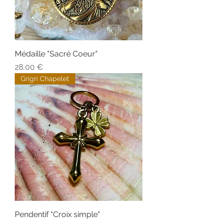
Médaille "Sacré Coeur"
Prix
28,00 €
Grigri Chapelet
Pendentif "Croix simple"