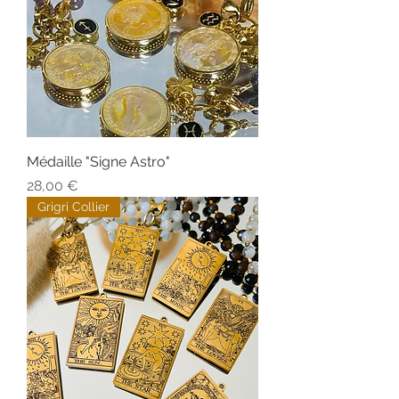
Médaille "Signe Astro"
Prix
28,00 €
Grigri Collier