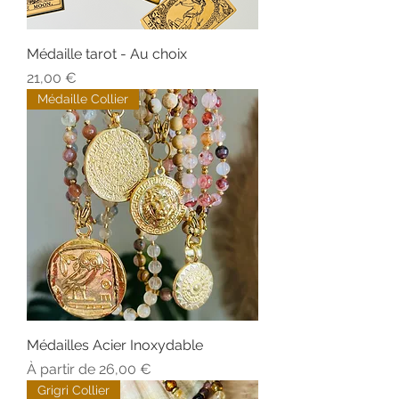
Médaille tarot - Au choix
Prix
21,00 €
Médaille Collier
Médailles Acier Inoxydable
Prix promotionnel
À partir de
26,00 €
Grigri Collier