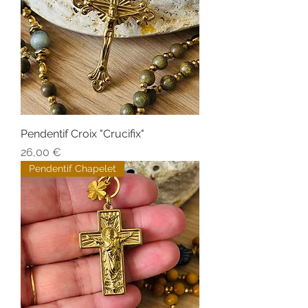
Pendentif Croix "Crucifix"
Prix
26,00 €
Pendentif Chapelet