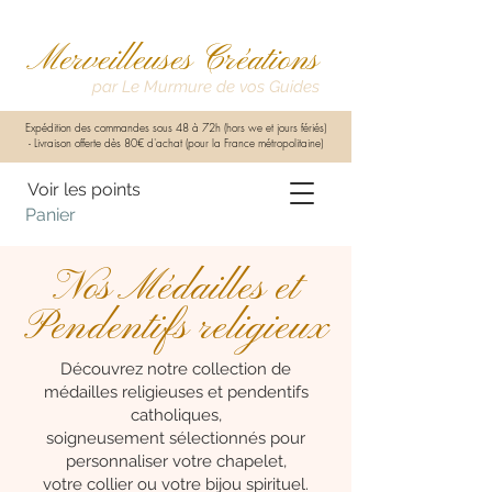
Merveilleuses Créations
par Le Murmure de vos Guides
Expédition des commandes sous 48 à 72h (hors we et jours fériés)
-
Livraison offerte dès 80€ d'achat (pour la France métropolitaine)
Voir les points
Panier
Nos Médailles et
Pendentifs religieux
Découvrez notre collection de
médailles religieuses et pendentifs
catholiques,
soigneusement sélectionnés pour
personnaliser votre chapelet,
votre collier ou votre bijou spirituel.