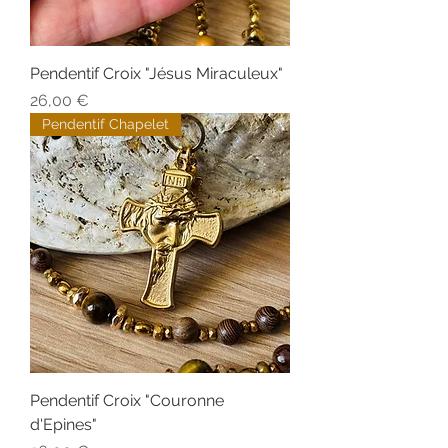
Pendentif Croix "Jésus Miraculeux"
Prix
26,00 €
Pendentif Chapelet
Pendentif Croix "Couronne
d'Epines"