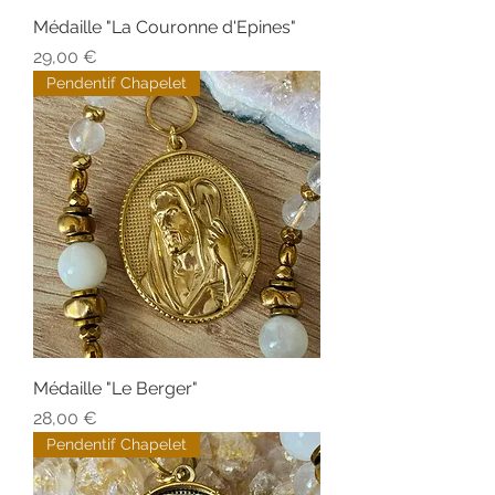
Médaille "La Couronne d'Epines"
Prix
29,00 €
Pendentif Chapelet
Médaille "Le Berger"
Prix
28,00 €
Pendentif Chapelet