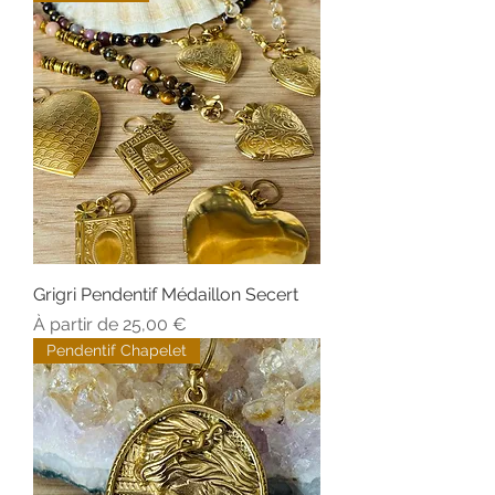
Grigri Pendentif Médaillon Secert
Prix promotionnel
À partir de
25,00 €
Pendentif Chapelet