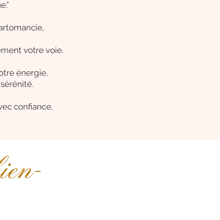
e.”
artomancie,
nement votre voie.
otre énergie,
sérénité.
vec confiance,
bien-