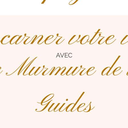
arner votre 
AVEC
 Murmure de 
Guides