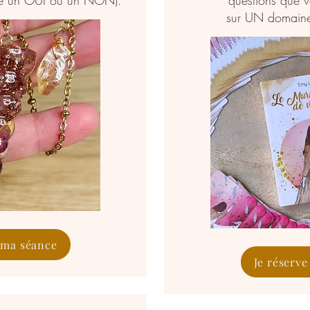
lle un OUI ou un NON).
questions que 
sur UN domaine 
 ma séance
Je réserv