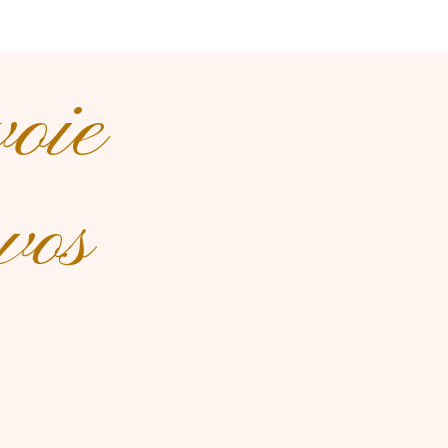
voie
vos