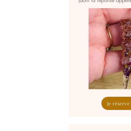
(dont la réponse appe
Je réserve