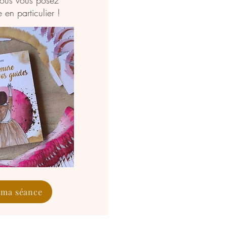
vous vous posez
en particulier !
e ma séance