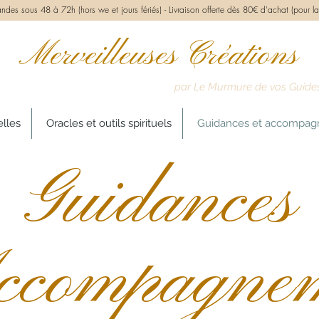
des sous 48 à 72h (hors we et jours fériés) -
Livraison offerte dès 80€ d'achat (pour la
Merveilleuses Créations
par Le Murmure de vos Guide
elles
Oracles et outils spirituels
Guidances et accompa
Guidances
ccompagne