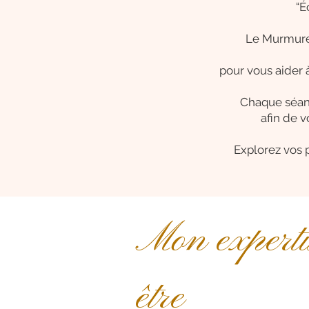
“É
Le Murmure
pour vous aider à
Chaque séanc
afin de v
Explorez vos 
Mon expertis
être