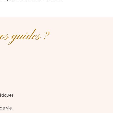
s guides ?
étiques.
e vie.