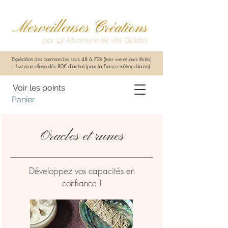
Merveilleuses Créations
par Le Murmure de vos Guides
Expédition des commandes sous 48 à 72h (hors we et jours fériés)
-
Livraison offerte dès 80€ d'achat (pour la France métropolitaine)
Voir les points
Panier
Oracles et runes
Développez vos capacités en
confiance !