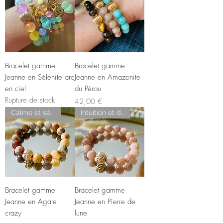
Bracelet gamme
Bracelet gamme
Jeanne en Sélénite arc
Jeanne en Amazonite
en ciel
du Pérou
Rupture de stock
Prix
42,00 €
Calme et sérénité
Intuition et douceur
Bracelet gamme
Bracelet gamme
Jeanne en Agate
Jeanne en Pierre de
crazy
lune