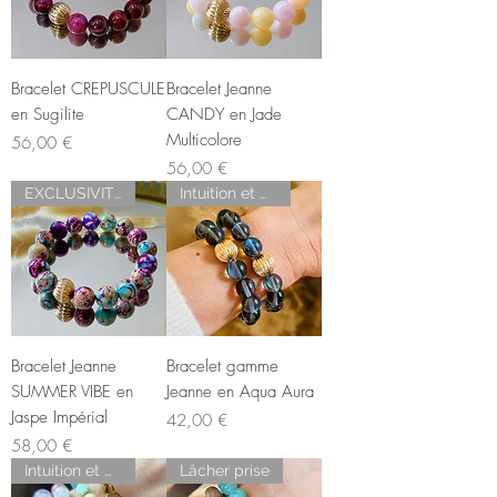
Bracelet CREPUSCULE
Bracelet Jeanne
en Sugilite
CANDY en Jade
Multicolore
Prix
56,00 €
Prix
56,00 €
EXCLUSIVITÉ
Intuition et médiumnité
Bracelet Jeanne
Bracelet gamme
SUMMER VIBE en
Jeanne en Aqua Aura
Jaspe Impérial
Prix
42,00 €
Prix
58,00 €
Intuition et médiumnité
Lâcher prise