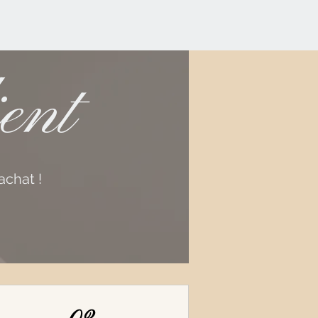
ent
achat !