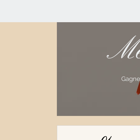
Me
Gagnez