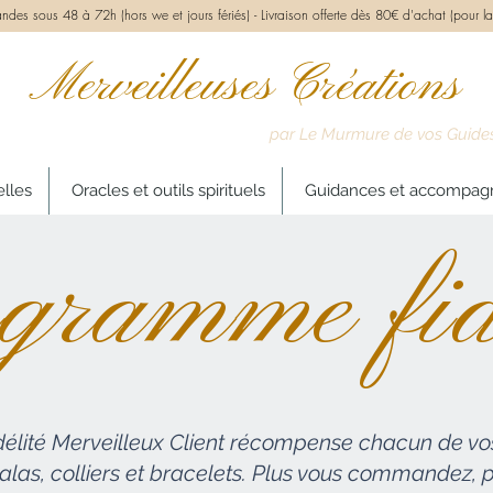
des sous 48 à 72h (hors we et jours fériés) -
Livraison offerte dès 80€ d'achat (pour la
Merveilleuses Créations
par Le Murmure de vos Guide
elles
Oracles et outils spirituels
Guidances et accompa
gramme fidé
élité Merveilleux Client récompense chacun de vos
malas, colliers et bracelets. Plus vous commandez,