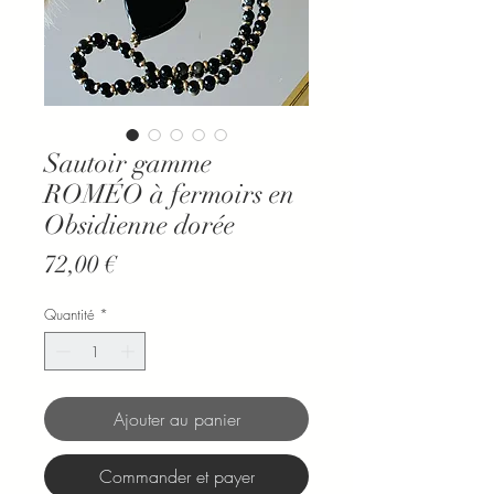
Sautoir gamme
ROMÉO à fermoirs en
Obsidienne dorée
Prix
72,00 €
Quantité
*
Ajouter au panier
Commander et payer