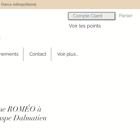
 France métropolitaine)
Panier
Compte Client
Voir les points
s
gnements
Contact
Voir plus...
mme ROMÉO à
Jaspe Dalmatien