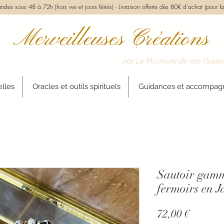
des sous 48 à 72h (hors we et jours fériés) -
Livraison offerte dès 80€ d'achat (pour la
Merveilleuses Créations
par Le Murmure de vos Guide
elles
Oracles et outils spirituels
Guidances et accompa
Sautoir ga
fermoirs en 
Prix
72,00 €