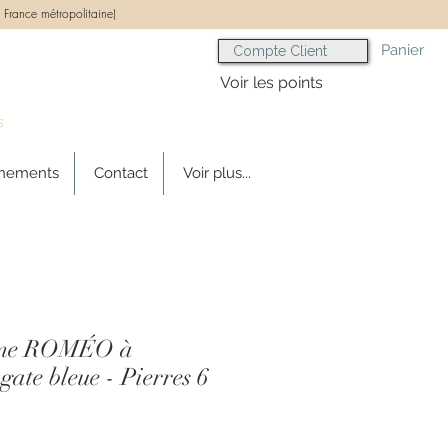
 France métropolitaine)
Panier
Compte Client
Voir les points
s
gnements
Contact
Voir plus...
mme ROMÉO à
gate bleue - Pierres 6