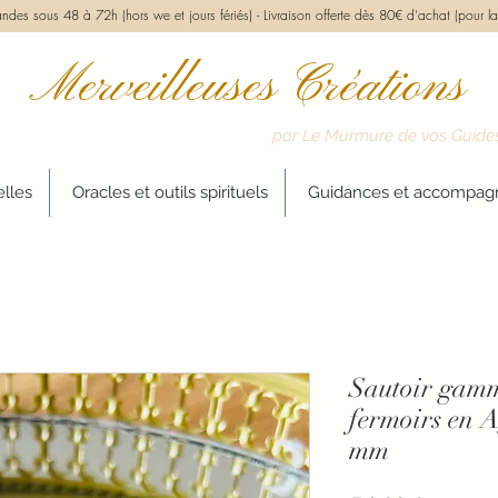
des sous 48 à 72h (hors we et jours fériés) -
Livraison offerte dès 80€ d'achat (pour la
Merveilleuses Créations
par Le Murmure de vos Guide
elles
Oracles et outils spirituels
Guidances et accompa
Sautoir ga
fermoirs en A
mm