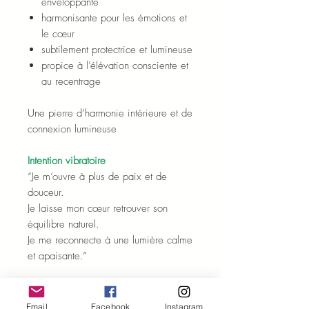
enveloppante
harmonisante pour les émotions et
le cœur
subtilement protectrice et lumineuse
propice à l’élévation consciente et
au recentrage
Une pierre d’harmonie intérieure et de
connexion lumineuse
Intention vibratoire
“Je m’ouvre à plus de paix et de
douceur.
Je laisse mon cœur retrouver son
équilibre naturel.
Je me reconnecte à une lumière calme
et apaisante.”
Pour quels usages ?
compatible avec tous nos Malas
Email
Facebook
Instagram