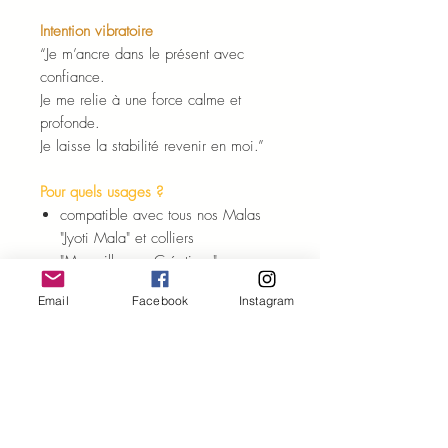
Intention vibratoire
“Je m’ancre dans le présent avec
confiance.
Je me relie à une force calme et
profonde.
Je laisse la stabilité revenir en moi.”
Pour quels usages ?
compatible avec tous nos Malas
"Jyoti Mala" et colliers
"Merveilleuses Créations"
port quotidien comme ancrage
Email
Facebook
Instagram
énergétique
soutien dans les périodes de
transition ou d’instabilité
méditation centrée sur la terre et le
recentrage
accompagnement des pratiques de
connexion au vivant