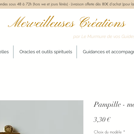
des sous 48 à 72h (hors we et jours fériés) -
Livraison offerte dès 80€ d'achat (pour la
Merveilleuses Créations
par Le Murmure de vos Guide
elles
Oracles et outils spirituels
Guidances et accompa
Pampille - mé
Prix
3,30 €
Choix du modèle
*