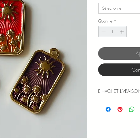
Sélectionner
Quantité
*
Aj
Com
ENVOI ET LIVRAISO
Les expéditions sont
et jours fériés).
Le numéro de suivi v
moment de l'expédit
Les frais d'envoi en le
commande de plus de