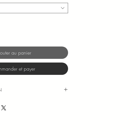
outer au panier
mander et payer
N
 réalisées sous 48 à 72h (hors we
ous est communiqué par mail au
ion.
ttre suivie sont offerts pour toute
 60€ (pour la France