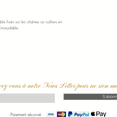
métropolitaine, la Co
Infos et détail dans l
le fixés sur les chaînes ou colliers en
 inoxydable.
vez-vous à notre News Letter pour ne rien m
S`abonn
Paiement sécurisé