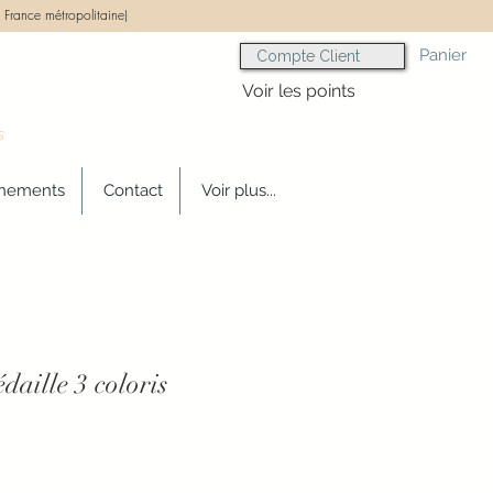
 France métropolitaine)
Panier
Compte Client
Voir les points
s
gnements
Contact
Voir plus...
daille 3 coloris