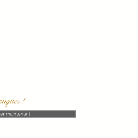
rse et les Dom Tom).
a rubrique "A propos"
anquer !
er maintenant