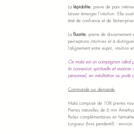
La
lépidolite
, pierre de paix intéri
laisser émerger l’intuition. Elle sou
état de confiance et de lâcher-prise
La
fluorite
, pierre de discernement e
perceptions intuitives et à distingue
l’alignement entre esprit, intuition 
Ce mala est un compagnon idéal pou
la connexion spirituelle et avancer 
personnel, en méditation ou porté a
Commande sur demande
Mala composé de 108 pierres noué
Pierres naturelles de 6 mm Améthyste
Perles complémentaires en hématit
Longueur (hors pendentif) : enviro