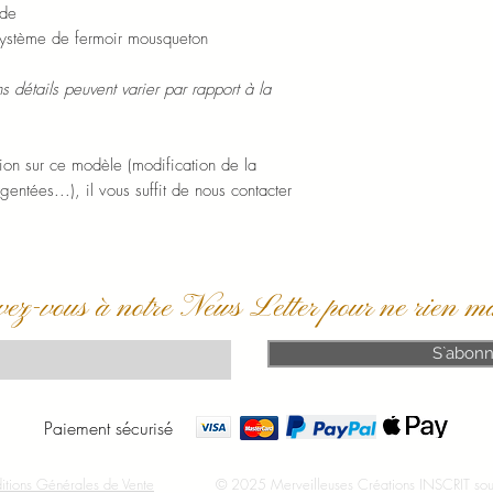
nde
 système de fermoir mousqueton
détails peuvent varier par rapport à la
ion sur ce modèle (modification de la
rgentées...), il vous suffit de nous contacter
vez-vous à notre News Letter pour ne rien m
S`abonn
Paiement sécurisé
itions Générales de Vente
© 2025 Merveilleuses Créations INSCRIT sous