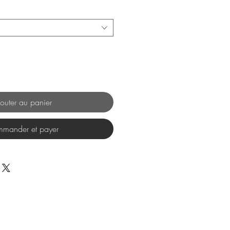
promotionnel
outer au panier
mander et payer