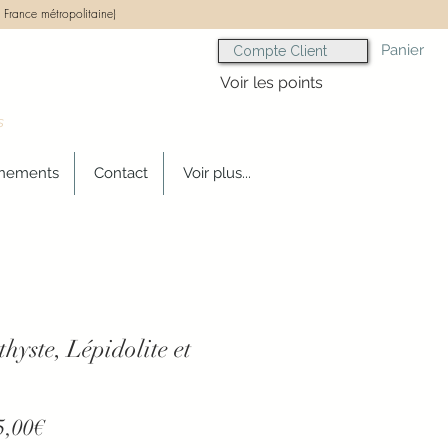
 France métropolitaine)
Panier
Compte Client
Voir les points
s
gnements
Contact
Voir plus...
yste, Lépidolite et
Prix
5,00€