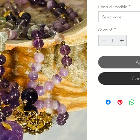
Choix du modèle
*
Sélectionner
Quantité
*
Aj
Com