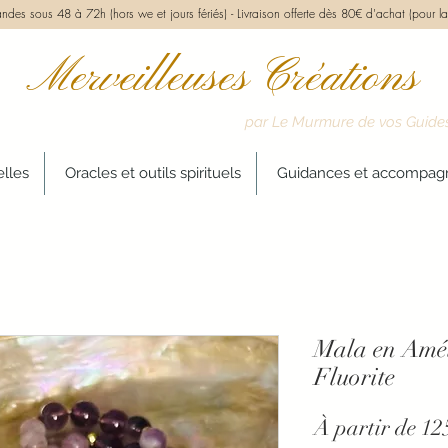
des sous 48 à 72h (hors we et jours fériés) -
Livraison offerte dès 80€ d'achat (pour la
Merveilleuses Créations
par Le Murmure de vos Guide
elles
Oracles et outils spirituels
Guidances et accompa
Mala en Améth
Fluorite
À partir de
12