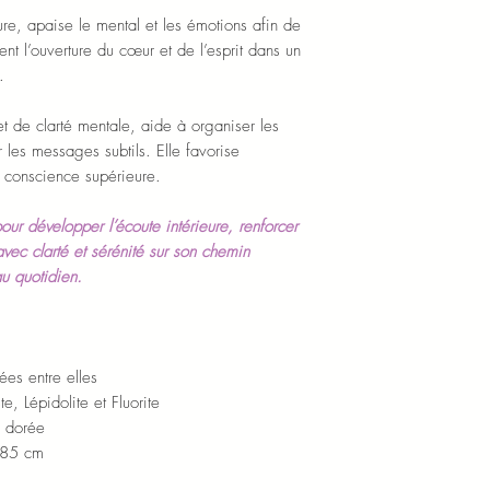
eure, apaise le mental et les émotions afin de
tient l’ouverture du cœur et de l’esprit dans un
.
t de clarté mentale, aide à organiser les
r les messages subtils. Elle favorise
et conscience supérieure.
r développer l’écoute intérieure, renforcer
avec clarté et sérénité sur son chemin
u quotidien.
es entre elles
, Lépidolite et Fluorite
e dorée
n 85 cm