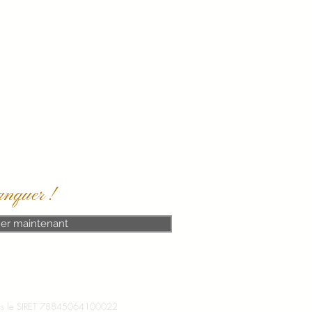
anquer !
er maintenant
 le SIRET 78845064100022