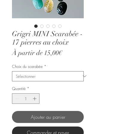
Grigri MINI Scarabée -
17 pierres au choix
Prix
À partir de
15,00€
promotionnel
Choix du scarabée
*
Quantité
*
Ajouter au panier
Commander et payer