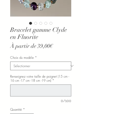
Bracelet gamme Clyde
en Fluorite
Prix
À partir de
39,00€
promotionnel
Choix du modèle
*
Renseignez votre taille de poignet (15 cm -
16 cm -17 cm -18 cm -19 cm)
*
0/100
Quantité
*