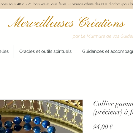
des sous 48 à 72h (hors we et jours fériés) -
Livraison offerte dès 80€ d'achat (pour la
Merveilleuses Créations
par Le Murmure de vos Guide
elles
Oracles et outils spirituels
Guidances et accompa
Collier ga
(précieux) à 
Prix
94,00 €