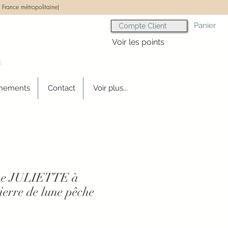
 France métropolitaine)
Panier
Compte Client
Voir les points
s
gnements
Contact
Voir plus...
me JULIETTE à
ierre de lune pêche