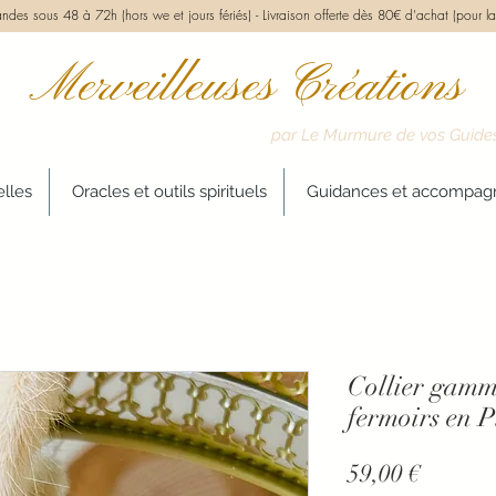
des sous 48 à 72h (hors we et jours fériés) -
Livraison offerte dès 80€ d'achat (pour la
Merveilleuses Créations
par Le Murmure de vos Guide
elles
Oracles et outils spirituels
Guidances et accompa
Collier gam
fermoirs en P
Prix
59,00 €