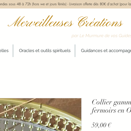
des sous 48 à 72h (hors we et jours fériés) -
Livraison offerte dès 80€ d'achat (pour la
Merveilleuses Créations
par Le Murmure de vos Guide
elles
Oracles et outils spirituels
Guidances et accompa
Collier gam
fermoirs en O
Prix
59,00 €