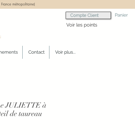
 France métropolitaine)
Panier
Compte Client
Voir les points
s
gnements
Contact
Voir plus...
me JULIETTE à
eil de taureau