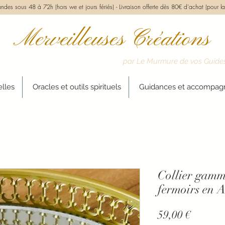
des sous 48 à 72h (hors we et jours fériés) -
Livraison offerte dès 80€ d'achat (pour la
Merveilleuses Créations
par Le Murmure de vos Guide
elles
Oracles et outils spirituels
Guidances et accompa
Collier gam
fermoirs en 
Prix
59,00 €