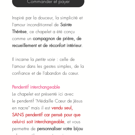
Commander et payer
Inspiré par la douceur, la simplicité et
l’amour inconditionnel de
Sainte
Thérèse
, ce chapelet a été conçu
comme un
compagnon de prière, de
recueillement et de réconfort intérieur
.
Il incarne la
petite voie
: celle de
l’amour dans les gestes simples, de la
confiance et de l’abandon du cœur.
Pendentif interchangeable
Le chapelet est présenté ici avec
le pendentif "Médaille Cœur de Jésus
en nacre" mais il est
vendu seul,
SANS pendentif car pensé pour que
celui-ci soit interchangeable
, et vous
permettre de
personnaliser votre bijou