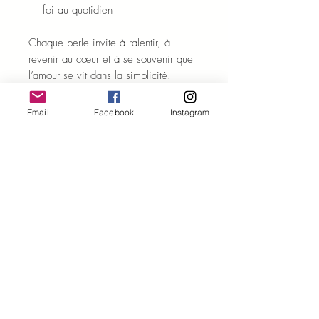
foi au quotidien
Chaque perle invite à ralentir, à
revenir au cœur et à se souvenir que
l’amour se vit dans la simplicité.
Création artisanale
Email
Facebook
Instagram
Chaque chapelet est
entièrement
réalisé à la main
, avec intention et
conscience.
Les pierres naturelles étant uniques, de
légères variations peuvent exister,
rendant chaque création absolument
singulière.
Un chapelet doux et lumineux, pour
celles et ceux qui souhaitent avancer
sur un chemin de foi, de paix et
d’amour simple.